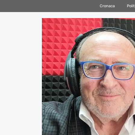
Vai
Cronaca
Polit
al
contenuto