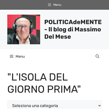
Vai
Menu
al
contenuto
POLITICAdeMENTE
- Il blog di Massimo
Del Mese
Menu
"L'ISOLA DEL
GIORNO PRIMA"
Categorie