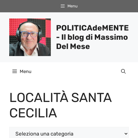
Vai
Menu
al
contenuto
POLITICAdeMENTE
- Il blog di Massimo
Del Mese
Menu
LOCALITÀ SANTA
CECILIA
Categorie