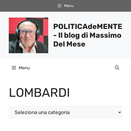
Vai
Menu
al
contenuto
POLITICAdeMENTE
- Il blog di Massimo
Del Mese
Menu
LOMBARDI
Categorie