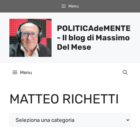
Vai
Menu
al
contenuto
POLITICAdeMENTE
- Il blog di Massimo
Del Mese
Menu
MATTEO RICHETTI
Categorie