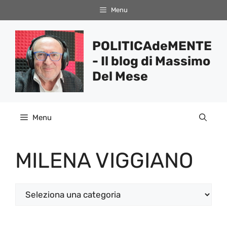
Vai
Menu
al
contenuto
POLITICAdeMENTE
- Il blog di Massimo
Del Mese
Menu
MILENA VIGGIANO
Categorie