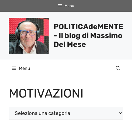
Vai
Menu
al
contenuto
POLITICAdeMENTE
- Il blog di Massimo
Del Mese
Menu
MOTIVAZIONI
Categorie