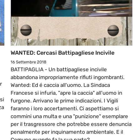
WANTED: Cercasi Battipagliese Incivile
16 Settembre 2018
BATTIPAGLIA - Un battipagliese incivile
abbandona impropriamente rifiuti ingombranti.
r
Wanted: Ed é caccia all'uomo. La Sindaca
Francese si infuria, "apre la caccia" all'uomo in
si
furgone. Arrivano le prime indicazioni. I Vigili
za
faranno i loro accertamenti. Ci aspettiamo si
commini una multa e una "punizione" esemplare
per il trasgressore che potrebbe essere denuncia
penalmente per inquinamento ambientale. E il
Comune quando fa la sua parte?