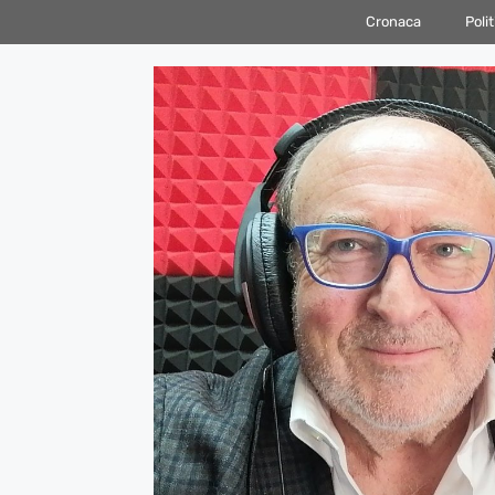
Vai
Cronaca
Polit
al
contenuto