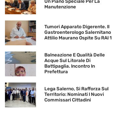
Un Piano Speciale Per La
Manutenzione
Tumori Apparato Digerente. Il
Gastroenterologo Salernitano
Attilio Maurano Ospite Su RAI 1
Balneazione E Qualità Delle
Acque Sul Litorale Di
Battipaglia. Incontro In
Prefettura
Lega Salerno, Si Rafforza Sul
Territorio: Nominati I Nuovi
Commissari Cittadini