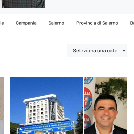
le
Campania
Salerno
Provincia di Salerno
B
Categorie