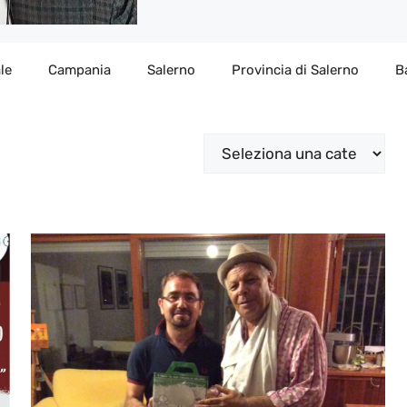
le
Campania
Salerno
Provincia di Salerno
B
Categorie