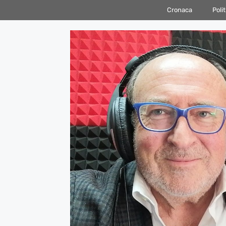
Vai
Cronaca
Polit
al
contenuto