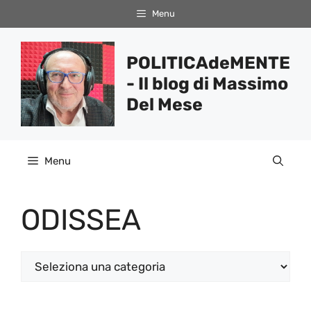
Vai
Menu
al
contenuto
POLITICAdeMENTE
- Il blog di Massimo
Del Mese
Menu
ODISSEA
Categorie