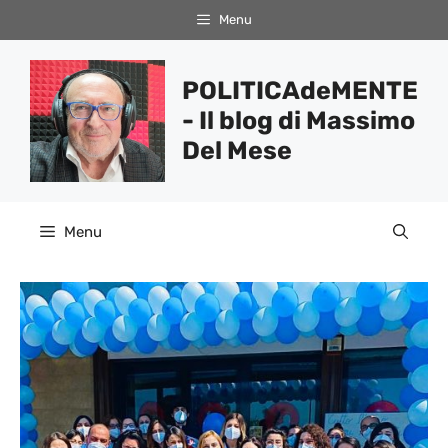
Vai
Menu
al
contenuto
POLITICAdeMENTE
- Il blog di Massimo
Del Mese
Menu