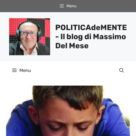
Vai
Menu
al
contenuto
POLITICAdeMENTE
- Il blog di Massimo
Del Mese
Menu