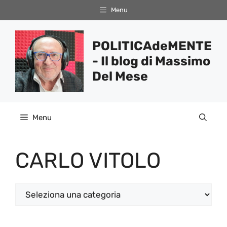
Vai
Menu
al
contenuto
POLITICAdeMENTE
- Il blog di Massimo
Del Mese
Menu
CARLO VITOLO
Categorie