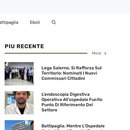
attipaglia
Eboli
PIU RECENTE
More
Lega Salerno, Si Rafforza Sul
Territorio: Nominati I Nuovi
Commissari Cittadini
L’endoscopia Digestiva
Operativa All’ospedale Fucito
Punto Di Riferimento Del
Settore
Battipaglia. Mentre L’Ospedale