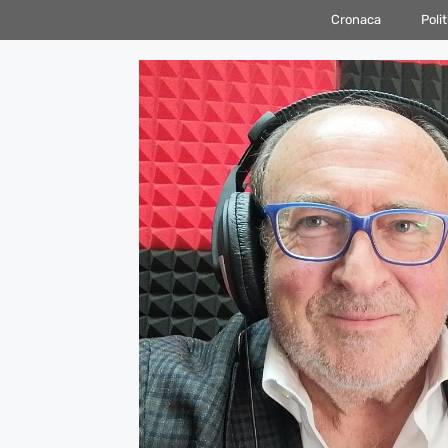
Vai
Cronaca
Polit
al
contenuto