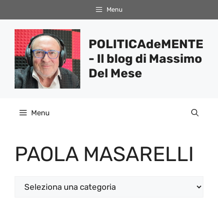
Vai
Menu
al
contenuto
POLITICAdeMENTE
- Il blog di Massimo
Del Mese
Menu
PAOLA MASARELLI
Categorie