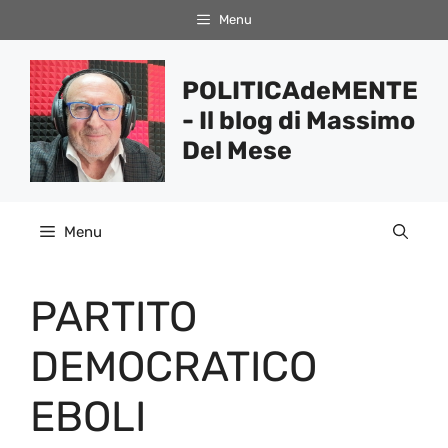
Vai
Menu
al
contenuto
POLITICAdeMENTE
- Il blog di Massimo
Del Mese
Menu
PARTITO
DEMOCRATICO
EBOLI