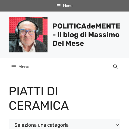
Vai
Menu
al
contenuto
POLITICAdeMENTE
- Il blog di Massimo
Del Mese
Menu
PIATTI DI
CERAMICA
Categorie