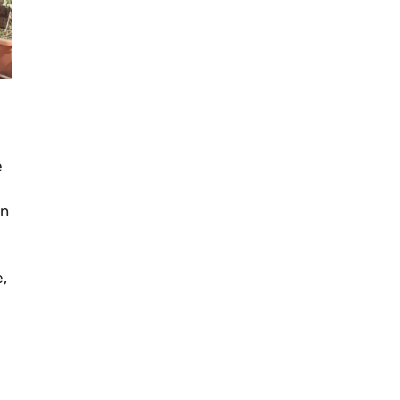
e
un
,