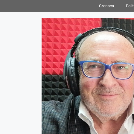
Vai
Cronaca
Polit
al
contenuto