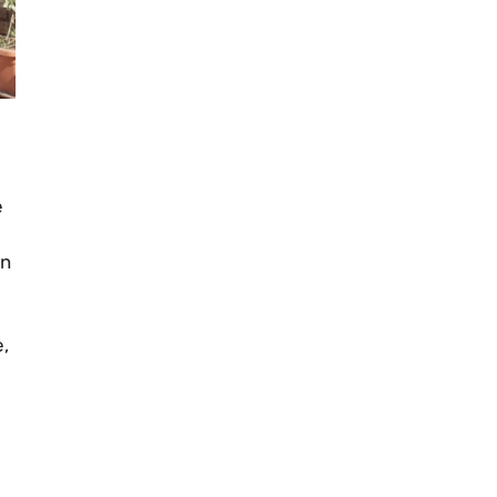
e
un
,