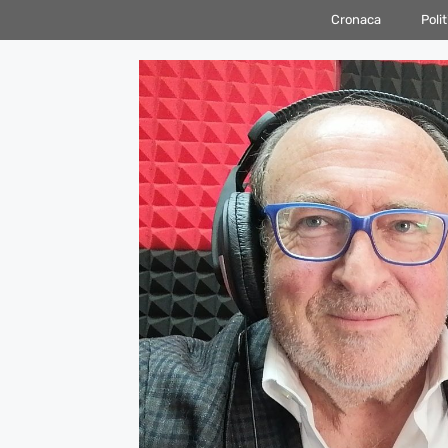
Vai
Cronaca
Polit
al
contenuto