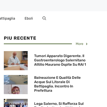
attipaglia
Eboli
PIU RECENTE
More
Tumori Apparato Digerente. Il
Gastroenterologo Salernitano
Attilio Maurano Ospite Su RAI 1
Balneazione E Qualità Delle
Acque Sul Litorale Di
Battipaglia. Incontro In
Prefettura
Lega Salerno, Si Rafforza Sul