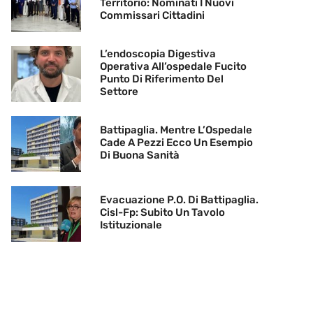
Territorio: Nominati I Nuovi
Commissari Cittadini
L’endoscopia Digestiva
Operativa All’ospedale Fucito
Punto Di Riferimento Del
Settore
Battipaglia. Mentre L’Ospedale
Cade A Pezzi Ecco Un Esempio
Di Buona Sanità
Evacuazione P.O. Di Battipaglia.
Cisl-Fp: Subito Un Tavolo
Istituzionale