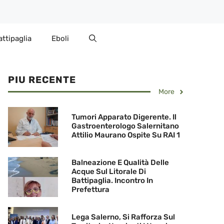
attipaglia
Eboli
PIU RECENTE
More
Tumori Apparato Digerente. Il
Gastroenterologo Salernitano
Attilio Maurano Ospite Su RAI 1
Balneazione E Qualità Delle
Acque Sul Litorale Di
Battipaglia. Incontro In
Prefettura
Lega Salerno, Si Rafforza Sul