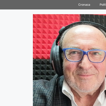
Vai
Cronaca
Polit
al
contenuto