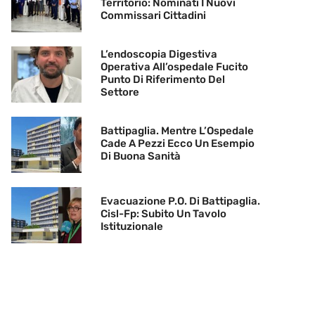
Territorio: Nominati I Nuovi
Commissari Cittadini
L’endoscopia Digestiva
Operativa All’ospedale Fucito
Punto Di Riferimento Del
Settore
Battipaglia. Mentre L’Ospedale
Cade A Pezzi Ecco Un Esempio
Di Buona Sanità
Evacuazione P.O. Di Battipaglia.
Cisl-Fp: Subito Un Tavolo
Istituzionale