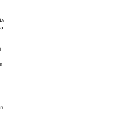
da
la
d
la
in