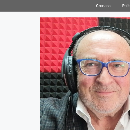
Vai
Cronaca
Polit
al
contenuto