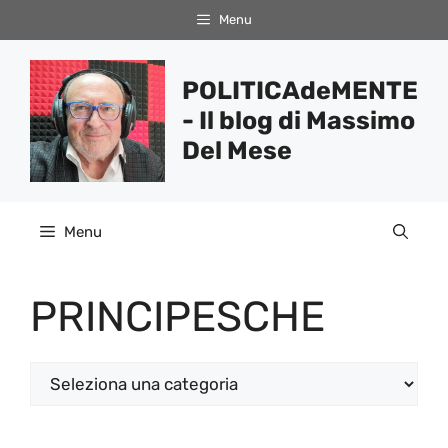
Vai
Menu
al
contenuto
POLITICAdeMENTE
- Il blog di Massimo
Del Mese
Menu
PRINCIPESCHE
Categorie