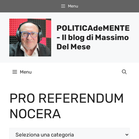
Vai
Menu
al
contenuto
POLITICAdeMENTE
- Il blog di Massimo
Del Mese
Menu
PRO REFERENDUM
NOCERA
Categorie