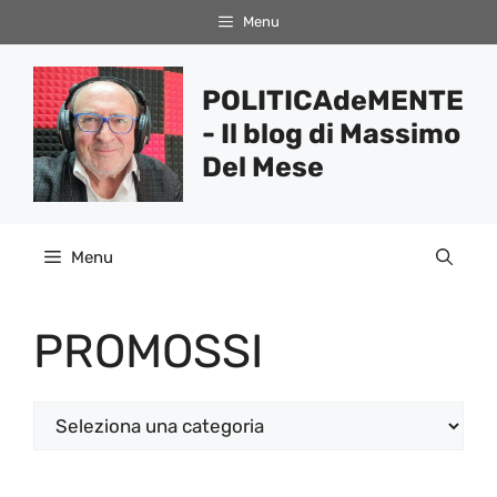
Vai
Menu
al
contenuto
POLITICAdeMENTE
- Il blog di Massimo
Del Mese
Menu
PROMOSSI
Categorie