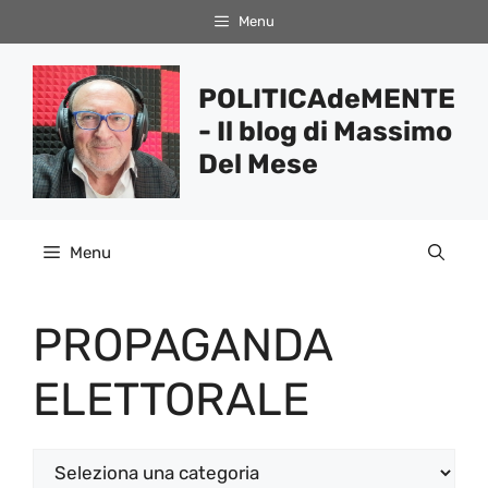
Vai
Menu
al
contenuto
POLITICAdeMENTE
- Il blog di Massimo
Del Mese
Menu
PROPAGANDA
ELETTORALE
Categorie