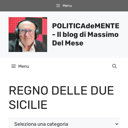
Vai
Menu
al
contenuto
POLITICAdeMENTE
- Il blog di Massimo
Del Mese
Menu
REGNO DELLE DUE
SICILIE
Categorie