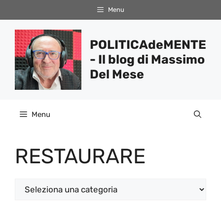
Vai
Menu
al
contenuto
POLITICAdeMENTE
- Il blog di Massimo
Del Mese
Menu
RESTAURARE
Categorie