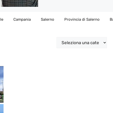
le
Campania
Salerno
Provincia di Salerno
B
Categorie