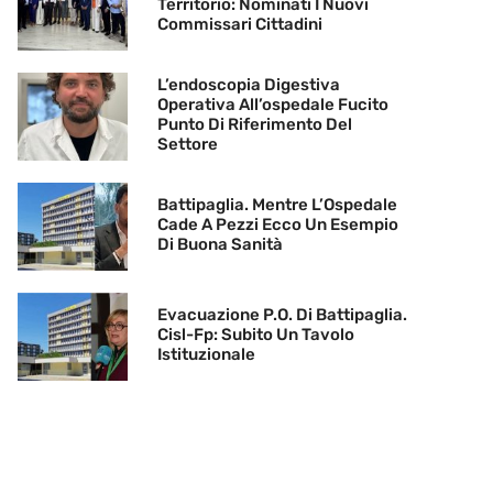
Territorio: Nominati I Nuovi
Commissari Cittadini
L’endoscopia Digestiva
Operativa All’ospedale Fucito
Punto Di Riferimento Del
Settore
Battipaglia. Mentre L’Ospedale
Cade A Pezzi Ecco Un Esempio
Di Buona Sanità
Evacuazione P.O. Di Battipaglia.
Cisl-Fp: Subito Un Tavolo
Istituzionale