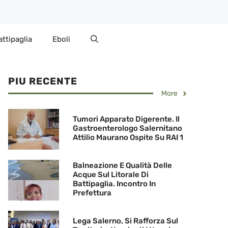
attipaglia
Eboli
PIU RECENTE
More
Tumori Apparato Digerente. Il
Gastroenterologo Salernitano
Attilio Maurano Ospite Su RAI 1
Balneazione E Qualità Delle
Acque Sul Litorale Di
Battipaglia. Incontro In
Prefettura
Lega Salerno, Si Rafforza Sul