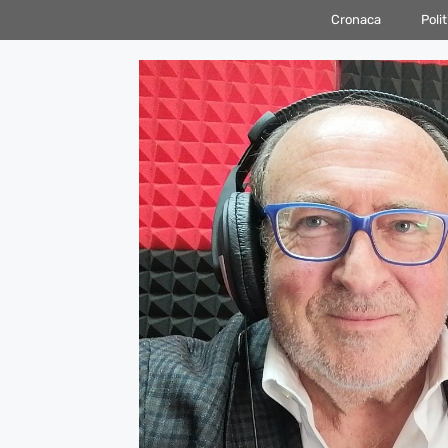
Vai
Cronaca
Polit
al
contenuto