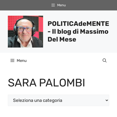
Vai
Menu
al
contenuto
POLITICAdeMENTE
- Il blog di Massimo
Del Mese
Menu
SARA PALOMBI
Categorie