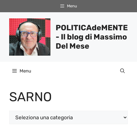
Vai
Menu
al
contenuto
POLITICAdeMENTE
- Il blog di Massimo
Del Mese
Menu
SARNO
Categorie