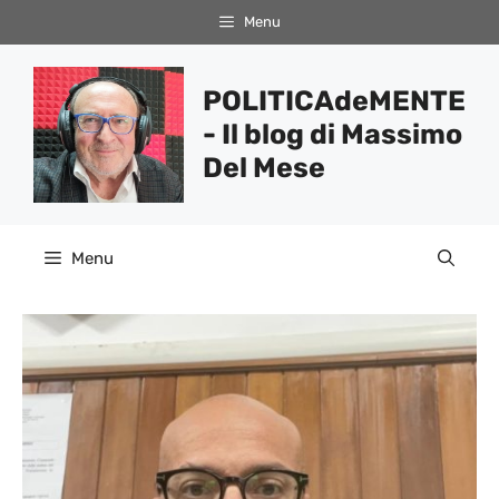
Vai
Menu
al
contenuto
POLITICAdeMENTE
- Il blog di Massimo
Del Mese
Menu