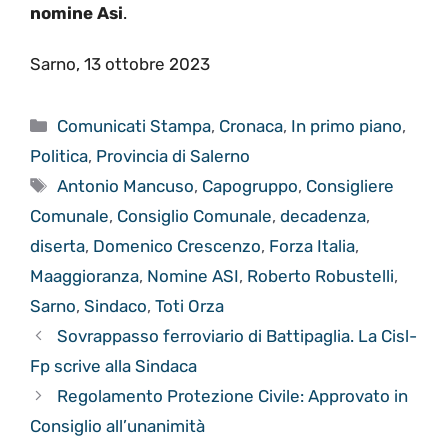
nomine Asi
.
Sarno, 13 ottobre 2023
Categorie
Comunicati Stampa
,
Cronaca
,
In primo piano
,
Politica
,
Provincia di Salerno
Tag
Antonio Mancuso
,
Capogruppo
,
Consigliere
Comunale
,
Consiglio Comunale
,
decadenza
,
diserta
,
Domenico Crescenzo
,
Forza Italia
,
Maaggioranza
,
Nomine ASI
,
Roberto Robustelli
,
Sarno
,
Sindaco
,
Toti Orza
Sovrappasso ferroviario di Battipaglia. La Cisl-
Fp scrive alla Sindaca
Regolamento Protezione Civile: Approvato in
Consiglio all’unanimità