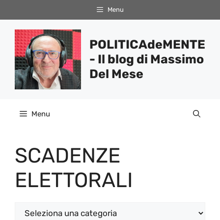
Vai
Menu
al
contenuto
POLITICAdeMENTE
- Il blog di Massimo
Del Mese
Menu
SCADENZE
ELETTORALI
Categorie