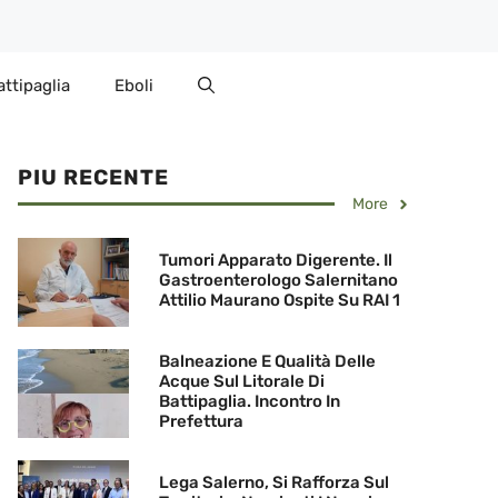
attipaglia
Eboli
PIU RECENTE
More
Tumori Apparato Digerente. Il
Gastroenterologo Salernitano
Attilio Maurano Ospite Su RAI 1
Balneazione E Qualità Delle
Acque Sul Litorale Di
Battipaglia. Incontro In
Prefettura
Lega Salerno, Si Rafforza Sul