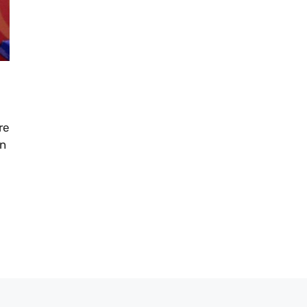
re
on