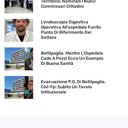
Territorio: Nominati I Nuovi
Commissari Cittadini
L’endoscopia Digestiva
Operativa All’ospedale Fucito
Punto Di Riferimento Del
Settore
Battipaglia. Mentre L’Ospedale
Cade A Pezzi Ecco Un Esempio
Di Buona Sanità
Evacuazione P.O. Di Battipaglia.
Cisl-Fp: Subito Un Tavolo
Istituzionale