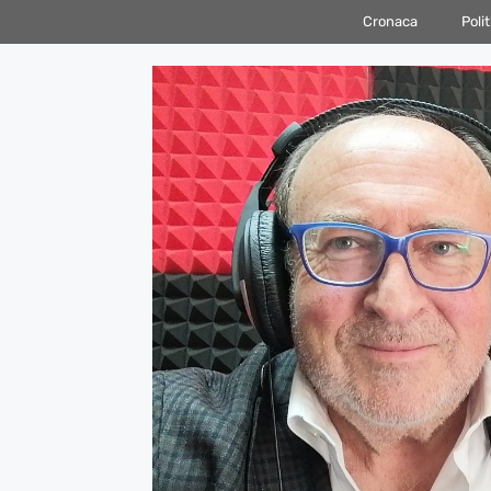
Vai
Cronaca
Polit
al
contenuto