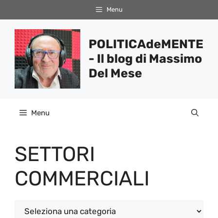
Vai
Menu
al
contenuto
POLITICAdeMENTE
- Il blog di Massimo
Del Mese
Menu
SETTORI
COMMERCIALI
Categorie