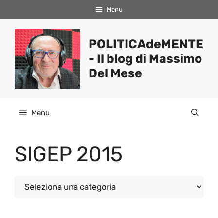
Vai
Menu
al
contenuto
POLITICAdeMENTE
- Il blog di Massimo
Del Mese
Menu
SIGEP 2015
Categorie