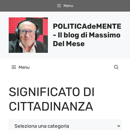
Vai
Menu
al
contenuto
POLITICAdeMENTE
- Il blog di Massimo
Del Mese
Menu
SIGNIFICATO DI
CITTADINANZA
Categorie