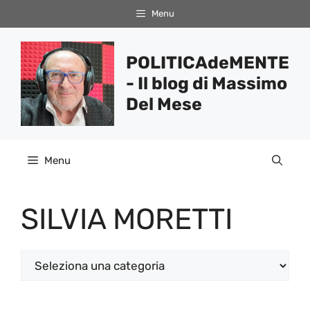
Vai
Menu
al
contenuto
POLITICAdeMENTE
- Il blog di Massimo
Del Mese
Menu
SILVIA MORETTI
Categorie