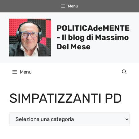
Vai
Menu
al
contenuto
POLITICAdeMENTE
- Il blog di Massimo
Del Mese
Menu
SIMPATIZZANTI PD
Categorie