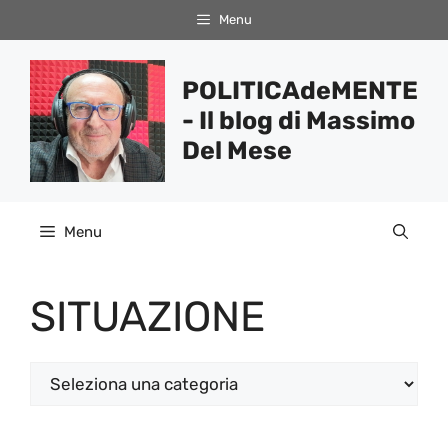
Vai
Menu
al
contenuto
POLITICAdeMENTE
- Il blog di Massimo
Del Mese
Menu
SITUAZIONE
Categorie