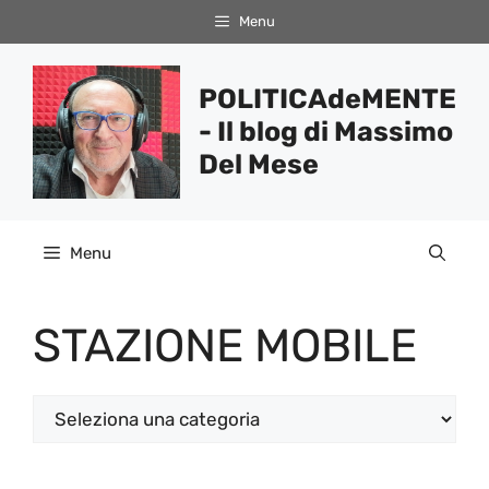
Vai
Menu
al
contenuto
POLITICAdeMENTE
- Il blog di Massimo
Del Mese
Menu
STAZIONE MOBILE
Categorie