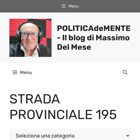
Vai
Menu
al
contenuto
POLITICAdeMENTE
- Il blog di Massimo
Del Mese
Menu
STRADA
PROVINCIALE 195
Categorie