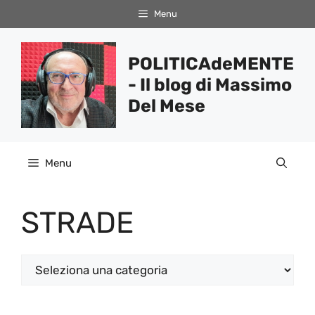
Vai
Menu
al
contenuto
POLITICAdeMENTE
- Il blog di Massimo
Del Mese
Menu
STRADE
Categorie