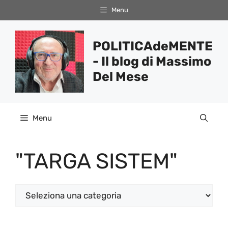
Vai
Menu
al
contenuto
POLITICAdeMENTE
- Il blog di Massimo
Del Mese
Menu
"TARGA SISTEM"
Categorie