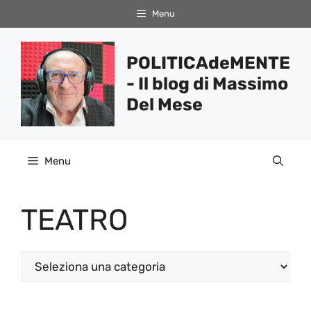
Vai
Menu
al
contenuto
POLITICAdeMENTE
- Il blog di Massimo
Del Mese
Menu
TEATRO
Categorie