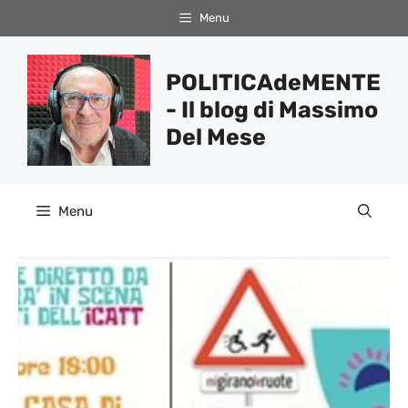
Vai
Menu
al
contenuto
POLITICAdeMENTE
- Il blog di Massimo
Del Mese
Menu