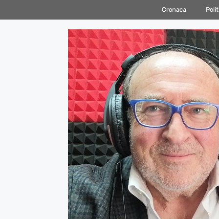
Vai
Cronaca
Polit
al
contenuto