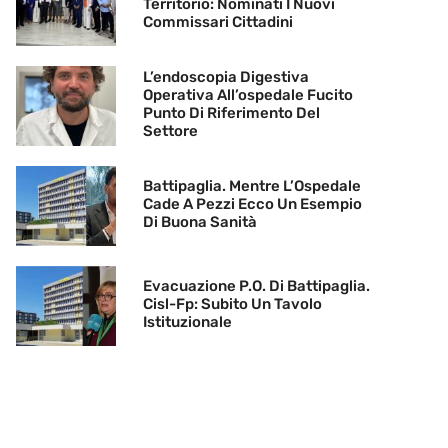
Territorio: Nominati I Nuovi
Commissari Cittadini
L’endoscopia Digestiva
Operativa All’ospedale Fucito
Punto Di Riferimento Del
Settore
Battipaglia. Mentre L’Ospedale
Cade A Pezzi Ecco Un Esempio
Di Buona Sanità
Evacuazione P.O. Di Battipaglia.
Cisl-Fp: Subito Un Tavolo
Istituzionale