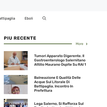
attipaglia
Eboli
PIU RECENTE
More
Tumori Apparato Digerente. Il
Gastroenterologo Salernitano
Attilio Maurano Ospite Su RAI 1
Balneazione E Qualità Delle
Acque Sul Litorale Di
Battipaglia. Incontro In
Prefettura
Lega Salerno, Si Rafforza Sul