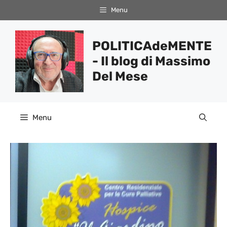
Vai
Menu
al
contenuto
POLITICAdeMENTE
- Il blog di Massimo
Del Mese
Menu