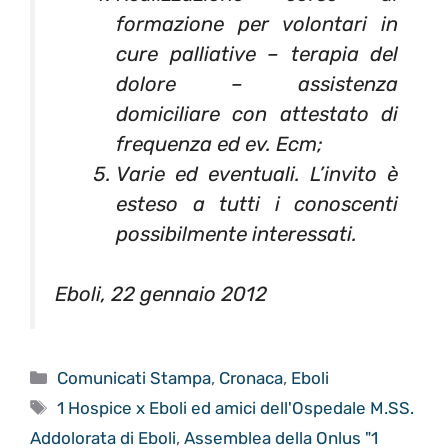
formazione per volontari in
cure palliative – terapia del
dolore – assistenza
domiciliare con attestato di
frequenza ed ev. Ecm;
Varie ed eventuali. L’invito è
esteso a tutti i conoscenti
possibilmente interessati.
Eboli, 22 gennaio 2012
Categorie
Comunicati Stampa
,
Cronaca
,
Eboli
Tag
1 Hospice x Eboli ed amici dell'Ospedale M.SS.
Addolorata di Eboli
,
Assemblea della Onlus "1