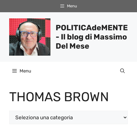
Vai
Menu
al
contenuto
POLITICAdeMENTE
- Il blog di Massimo
Del Mese
Menu
THOMAS BROWN
Categorie