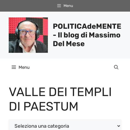
Vai
Menu
al
contenuto
POLITICAdeMENTE
- Il blog di Massimo
Del Mese
Menu
VALLE DEI TEMPLI
DI PAESTUM
Categorie