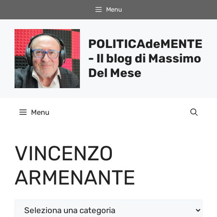
Vai
Menu
al
contenuto
POLITICAdeMENTE
- Il blog di Massimo
Del Mese
Menu
VINCENZO
ARMENANTE
Categorie